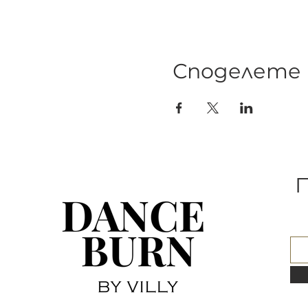
Споделете
П