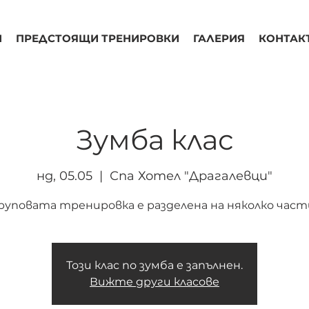
Н
ПРЕДСТОЯЩИ ТРЕНИРОВКИ
ГАЛЕРИЯ
КОНТАК
Зумба клас
нд, 05.05
  |  
Спа Хотел "Драгалевци"
руповата тренировка е разделена на няколко част
Този клас по зумба е запълнен.
Вижте други класове