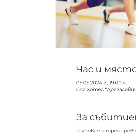
Час и мяст
05.05.2024 г., 19:00 ч.
Спа Хотел "Драгалевци"
За събити
Груповата тренировка