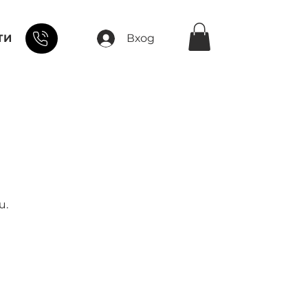
ТИ
Вход
и.