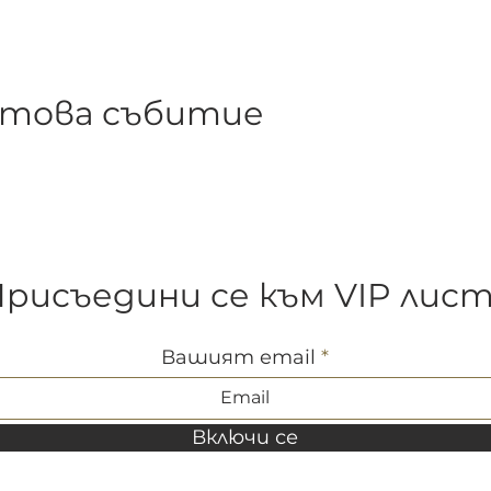
 това събитие
рисъедини се към VIP лис
Вашият email
Включи се