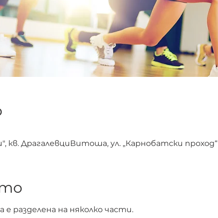
о
, кв. ДрагалевциВитоша, ул. „Карнобатски проход“ 1
ето
 е разделена на няколко части.