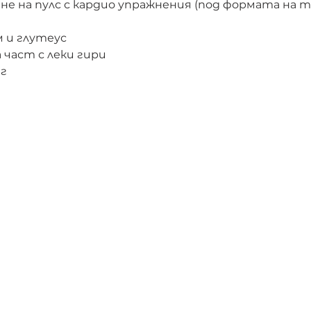
не на пулс с кардио упражнения (под формата на т
 и глутеус
 част с леки гири
г